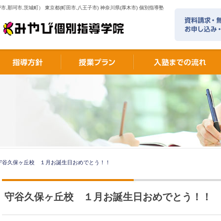
市,那珂市,茨城町） 東京都(町田市,八王子市) 神奈川県(厚木市) 個別指導塾
守谷久保ヶ丘校 １月お誕生日おめでとう！！
守谷久保ヶ丘校 １月お誕生日おめでとう！！