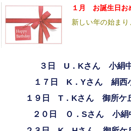
１月 お誕生日お
新しい年の始まり
３日 U．Kさん 小絹
１７日 K．Yさん 絹西
１９日 T．Kさん 御所ケ
２０日 Ｏ．Sさん 小絹
２３日 K．Hさん 御所ケ