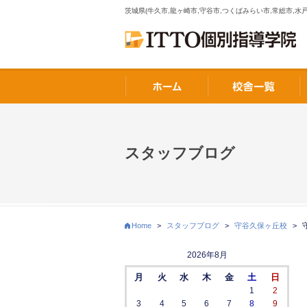
茨城県(牛久市,龍ヶ崎市,守谷市,つくばみらい市,常総市,水戸
スタッフブログ
Home
>
スタッフブログ
>
守谷久保ヶ丘校
>
2026年8月
月
火
水
木
金
土
日
1
2
3
4
5
6
7
8
9