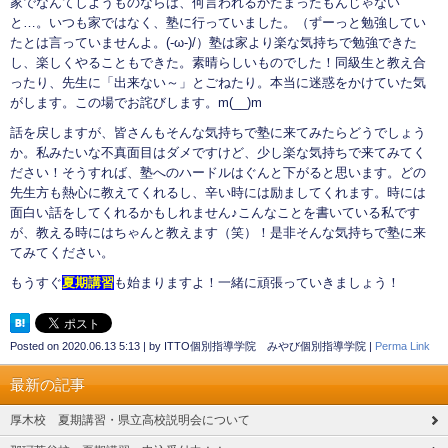
家でなんてしようものならば、何言われるかたまったもんじゃない
と…。いつも家ではなく、塾に行っていました。（ずーっと勉強してい
たとは言っていませんよ。(-ω-)/）塾は家より楽な気持ちで勉強できた
し、楽しくやることもできた。素晴らしいものでした！同級生と教え合
ったり、先生に「出来ない～」とごねたり。本当に迷惑をかけていた気
がします。この場でお詫びします。m(__)m
話を戻しますが、皆さんもそんな気持ちで塾に来てみたらどうでしょう
か。私みたいな不真面目はダメですけど、少し楽な気持ちで来てみてく
ださい！そうすれば、塾へのハードルはぐんと下がると思います。どの
先生方も熱心に教えてくれるし、辛い時には励ましてくれます。時には
面白い話をしてくれるかもしれません♪こんなことを書いている私です
が、教える時にはちゃんと教えます（笑）！是非そんな気持ちで塾に来
てみてください。
もうすぐ
夏期講習
も始まりますよ！一緒に頑張っていきましょう！
Posted on
2020.06.13 5:13
|
by
ITTO個別指導学院 みやび個別指導学院
|
Perma Link
最新の記事
厚木校 夏期講習・県立高校説明会について