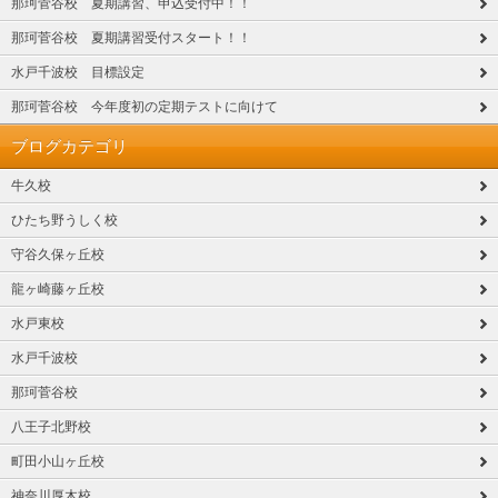
那珂菅谷校 夏期講習、申込受付中！！
那珂菅谷校 夏期講習受付スタート！！
水戸千波校 目標設定
那珂菅谷校 今年度初の定期テストに向けて
ブログカテゴリ
牛久校
ひたち野うしく校
守谷久保ヶ丘校
龍ヶ崎藤ヶ丘校
水戸東校
水戸千波校
那珂菅谷校
八王子北野校
町田小山ヶ丘校
神奈川厚木校