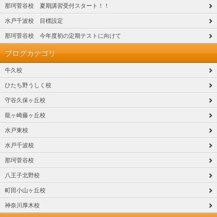
那珂菅谷校 夏期講習受付スタート！！
水戸千波校 目標設定
那珂菅谷校 今年度初の定期テストに向けて
ブログカテゴリ
牛久校
ひたち野うしく校
守谷久保ヶ丘校
龍ヶ崎藤ヶ丘校
水戸東校
水戸千波校
那珂菅谷校
八王子北野校
町田小山ヶ丘校
神奈川厚木校