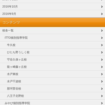
2016年10月
2016年9月
コンテンツ
校舎一覧
ITTO個別指導学院
牛久校
ひたち野うしく校
守谷久保ヶ丘校
龍ヶ崎藤ヶ丘校
水戸東校
水戸千波校
那珂菅谷校
八王子北野校
みやび個別指導学院