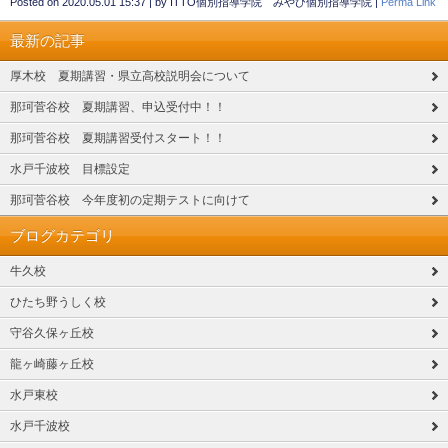
Posted on
2020.05.01 15:37
|
by
ITTO個別指導学院 みやび個別指導学院
|
Perma Link
最新の記事
厚木校 夏期講習・県立高校説明会について
那珂菅谷校 夏期講習、申込受付中！！
那珂菅谷校 夏期講習受付スタート！！
水戸千波校 目標設定
那珂菅谷校 今年度初の定期テストに向けて
ブログカテゴリ
牛久校
ひたち野うしく校
守谷久保ヶ丘校
龍ヶ崎藤ヶ丘校
水戸東校
水戸千波校