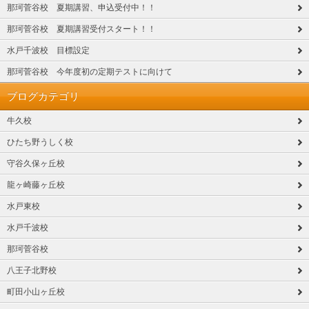
那珂菅谷校 夏期講習、申込受付中！！
那珂菅谷校 夏期講習受付スタート！！
水戸千波校 目標設定
那珂菅谷校 今年度初の定期テストに向けて
ブログカテゴリ
牛久校
ひたち野うしく校
守谷久保ヶ丘校
龍ヶ崎藤ヶ丘校
水戸東校
水戸千波校
那珂菅谷校
八王子北野校
町田小山ヶ丘校