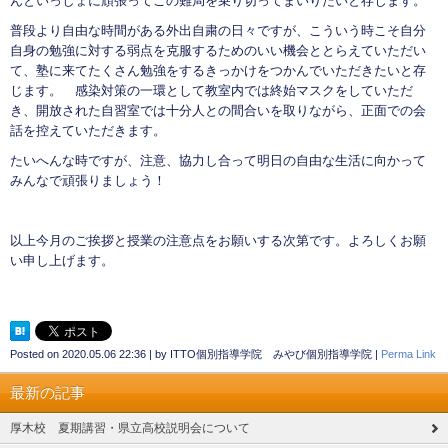
んといっしょに頑張ってこの難局を乗り切ってまいりたいと存じます。
普段より自由な時間がある外出自粛の日々ですが、こういう時こそ自分
自身の勉強に対する弱点を克服するためのいい機会ととらえていただい
て、塾に来てたくさん勉強をするきっかけをつかんでいただきたいと存
じます。 感染対策の一環として教室内では終始マスクをしていただ
き、開放された自習室では十分人との間合いを取りながら、正面での会
話を控えていただきます。
たいへんな時ですが、注意、協力し合って明日の自由な生活に向かって
みんなで頑張りましょう！
以上今月のご挨拶と授業の注意点をお願いする次第です。よろしくお願
い申し上げます。
Posted on
2020.05.06 22:36
|
by
ITTO個別指導学院 みやび個別指導学院
|
Perma Link
最新の記事
厚木校 夏期講習・県立高校説明会について