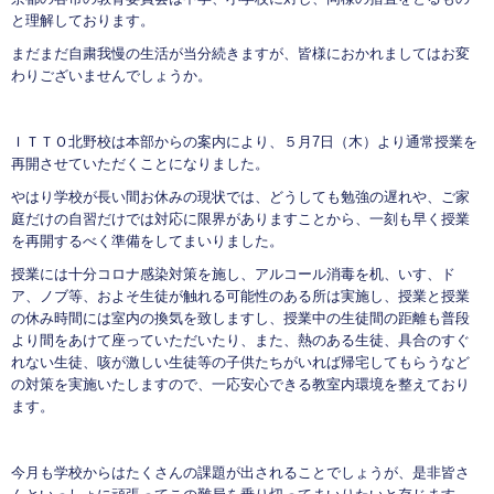
と理解しております。
まだまだ自粛我慢の生活が当分続きますが、皆様におかれましてはお変
わりございませんでしょうか。
ＩＴＴＯ北野校は本部からの案内により、５月7日（木）より通常授業を
再開させていただくことになりました。
やはり学校が長い間お休みの現状では、どうしても勉強の遅れや、ご家
庭だけの自習だけでは対応に限界がありますことから、一刻も早く授業
を再開するべく準備をしてまいりました。
授業には十分コロナ感染対策を施し、アルコール消毒を机、いす、ド
ア、ノブ等、およそ生徒が触れる可能性のある所は実施し、授業と授業
の休み時間には室内の換気を致しますし、授業中の生徒間の距離も普段
より間をあけて座っていただいたり、また、熱のある生徒、具合のすぐ
れない生徒、咳が激しい生徒等の子供たちがいれば帰宅してもらうなど
の対策を実施いたしますので、一応安心できる教室内環境を整えており
ます。
今月も学校からはたくさんの課題が出されることでしょうが、是非皆さ