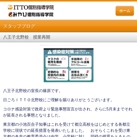
ホーム
スタッフブログ
八王子北野校 授業再開
八王子北野校の室長の篠原です。
日ごろＩＴＴＯ北野校にご理解を賜りありがとうございます。
コロナ感染対策で政府より緊急事態宣言が出され、さらに5月末までそれ
が延長される事態となりました。
東京都の小池百合子知事はこれを受けて都立高校をはじめとする各都立
学校に現状での延長措置を発表いたしました。 おそらくこれを受け東
京都の各市の教育委員会は中学、小学校に対し、同様の措置をとるもの