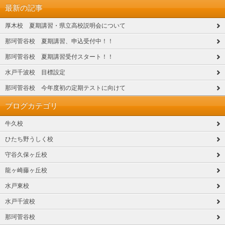
最新の記事
厚木校 夏期講習・県立高校説明会について
那珂菅谷校 夏期講習、申込受付中！！
那珂菅谷校 夏期講習受付スタート！！
水戸千波校 目標設定
那珂菅谷校 今年度初の定期テストに向けて
ブログカテゴリ
牛久校
ひたち野うしく校
守谷久保ヶ丘校
龍ヶ崎藤ヶ丘校
水戸東校
水戸千波校
那珂菅谷校