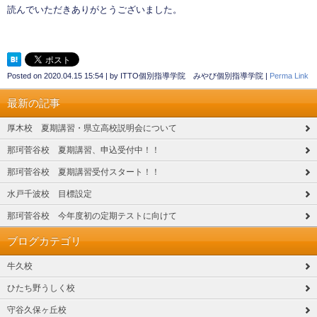
読んでいただきありがとうございました。
Posted on
2020.04.15 15:54
|
by
ITTO個別指導学院 みやび個別指導学院
|
Perma Link
最新の記事
厚木校 夏期講習・県立高校説明会について
那珂菅谷校 夏期講習、申込受付中！！
那珂菅谷校 夏期講習受付スタート！！
水戸千波校 目標設定
那珂菅谷校 今年度初の定期テストに向けて
ブログカテゴリ
牛久校
ひたち野うしく校
守谷久保ヶ丘校