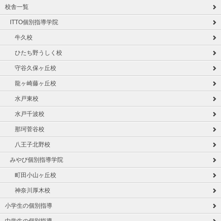
校舎一覧
ITTO個別指導学院
牛久校
ひたち野うしく校
守谷久保ヶ丘校
龍ヶ崎藤ヶ丘校
水戸東校
水戸千波校
那珂菅谷校
八王子北野校
みやび個別指導学院
町田小山ヶ丘校
神奈川厚木校
小学生の個別指導