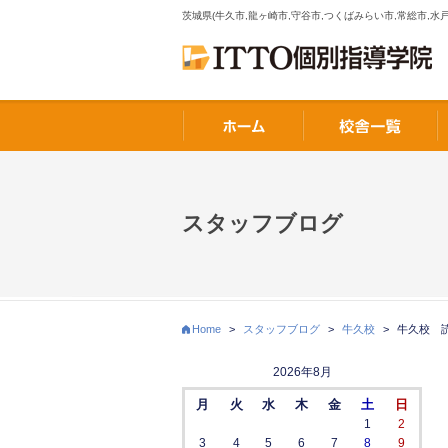
茨城県(牛久市,龍ヶ崎市,守谷市,つくばみらい市,常総市,水戸
スタッフブログ
Home
>
スタッフブログ
>
牛久校
>
牛久校 
2026年8月
月
火
水
木
金
土
日
1
2
3
4
5
6
7
8
9