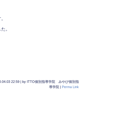
す。
した。
.04.03 22:59
|
by
ITTO個別指導学院 みやび個別指
導学院
|
Perma Link