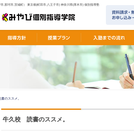
市,那珂市,茨城町） 東京都(町田市,八王子市) 神奈川県(厚木市) 個別指導塾
読書のススメ。
牛久校 読書のススメ。