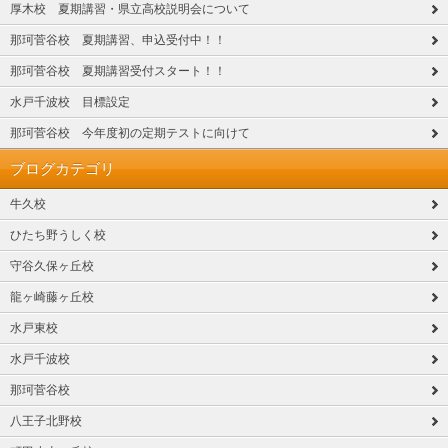
厚木校 夏期講習・県立高校説明会について
那珂菅谷校 夏期講習、申込受付中！！
那珂菅谷校 夏期講習受付スタート！！
水戸千波校 目標設定
那珂菅谷校 今年度初の定期テストに向けて
ブログカテゴリ
牛久校
ひたち野うしく校
守谷久保ヶ丘校
龍ヶ崎藤ヶ丘校
水戸東校
水戸千波校
那珂菅谷校
八王子北野校