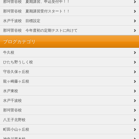
那珂菅谷校 夏期講習、申込受付中！！
那珂菅谷校 夏期講習受付スタート！！
水戸千波校 目標設定
那珂菅谷校 今年度初の定期テストに向けて
ブログカテゴリ
牛久校
ひたち野うしく校
守谷久保ヶ丘校
龍ヶ崎藤ヶ丘校
水戸東校
水戸千波校
那珂菅谷校
八王子北野校
町田小山ヶ丘校