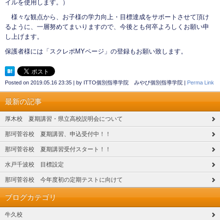
イルを使用します。）
様々な観点から、お子様の学力向上・目標達成をサポートさせて頂け
るように、一層努めてまいりますので、今後とも何卒よろしくお願い申
し上げます。
保護者様には「スクレポMYページ」の登録もお願い致します。
Posted on
2019.05.16 23:35
|
by
ITTO個別指導学院 みやび個別指導学院
|
Perma Link
最新の記事
厚木校 夏期講習・県立高校説明会について
那珂菅谷校 夏期講習、申込受付中！！
那珂菅谷校 夏期講習受付スタート！！
水戸千波校 目標設定
那珂菅谷校 今年度初の定期テストに向けて
ブログカテゴリ
牛久校