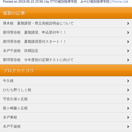
Posted on
2019.05.15 23:56
|
by
ITTO個別指導学院 みやび個別指導学院
|
Perma Link
最新の記事
厚木校 夏期講習・県立高校説明会について
那珂菅谷校 夏期講習、申込受付中！！
那珂菅谷校 夏期講習受付スタート！！
水戸千波校 目標設定
那珂菅谷校 今年度初の定期テストに向けて
ブログカテゴリ
牛久校
ひたち野うしく校
守谷久保ヶ丘校
龍ヶ崎藤ヶ丘校
水戸東校
水戸千波校