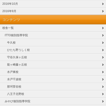
2016年10月
2016年9月
コンテンツ
校舎一覧
ITTO個別指導学院
牛久校
ひたち野うしく校
守谷久保ヶ丘校
龍ヶ崎藤ヶ丘校
水戸東校
水戸千波校
那珂菅谷校
八王子北野校
みやび個別指導学院