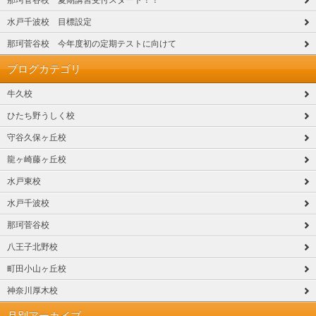
那珂菅谷校 夏期講習受付スタート！！
水戸千波校 目標設定
那珂菅谷校 今年度初の定期テストに向けて
ブログカテゴリ
牛久校
ひたち野うしく校
守谷久保ヶ丘校
龍ヶ崎藤ヶ丘校
水戸東校
水戸千波校
那珂菅谷校
八王子北野校
町田小山ヶ丘校
神奈川厚木校
月別アーカイブ