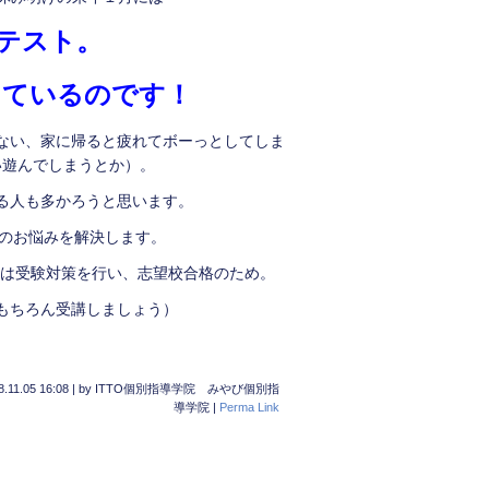
断テスト。
えているのです！
ない、家に帰ると疲れてボーっとしてしま
い遊んでしまうとか）。
る人も多かろうと思います。
のお悩みを解決します。
生は受験対策を行い、志望校合格のため。
もちろん受講しましょう）
8.11.05 16:08
|
by
ITTO個別指導学院 みやび個別指
導学院
|
Perma Link