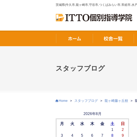
茨城県(牛久市,龍ヶ崎市,守谷市,つくばみらい市,常総市,水戸
スタッフブログ
Home
>
スタッフブログ
>
龍ヶ崎藤ヶ丘校
>
2026年8月
月
火
水
木
金
土
日
1
2
3
4
5
6
7
8
9