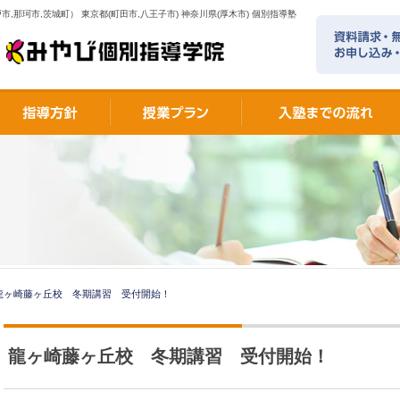
市,那珂市,茨城町） 東京都(町田市,八王子市) 神奈川県(厚木市) 個別指導塾
龍ヶ崎藤ヶ丘校 冬期講習 受付開始！
龍ヶ崎藤ヶ丘校 冬期講習 受付開始！