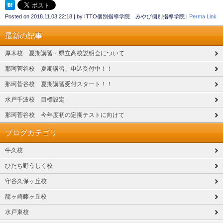
Posted on
2018.11.03 22:18
|
by
ITTO個別指導学院 みやび個別指導学院
|
Perma Link
最新の記事
厚木校 夏期講習・県立高校説明会について
那珂菅谷校 夏期講習、申込受付中！！
那珂菅谷校 夏期講習受付スタート！！
水戸千波校 目標設定
那珂菅谷校 今年度初の定期テストに向けて
ブログカテゴリ
牛久校
ひたち野うしく校
守谷久保ヶ丘校
龍ヶ崎藤ヶ丘校
水戸東校