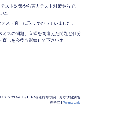
期テスト対策やら実力テスト対策やらで、
した。
早速テスト直しに取りかかっていました。
スミスの問題、立式を間違えた問題と仕分
ト直しを今後も継続して下さいネ
.10.09 23:59
|
by
ITTO個別指導学院 みやび個別指
導学院
|
Perma Link