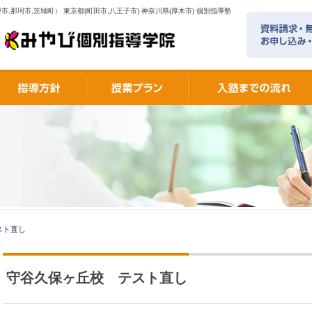
市,那珂市,茨城町） 東京都(町田市,八王子市) 神奈川県(厚木市) 個別指導塾
スト直し
守谷久保ヶ丘校 テスト直し