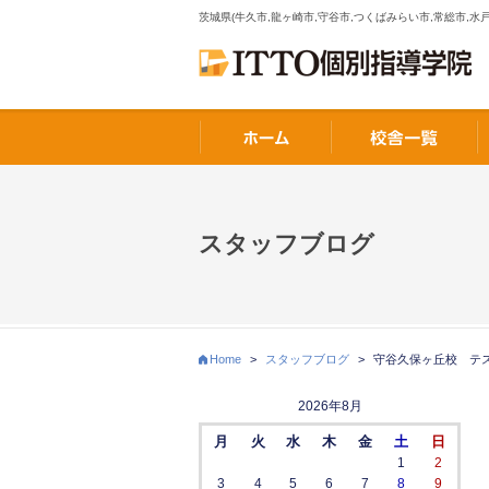
茨城県(牛久市,龍ヶ崎市,守谷市,つくばみらい市,常総市,水戸
スタッフブログ
Home
>
スタッフブログ
>
守谷久保ヶ丘校 テ
2026年8月
月
火
水
木
金
土
日
1
2
3
4
5
6
7
8
9