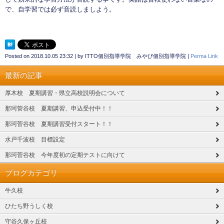
で、自学習では必ず音読しましよう。
Posted on
2018.10.05 23:32
|
by
ITTO個別指導学院 みやび個別指導学院
|
Perma Link
最新の記事
厚木校 夏期講習・県立高校説明会について
那珂菅谷校 夏期講習、申込受付中！！
那珂菅谷校 夏期講習受付スタート！！
水戸千波校 目標設定
那珂菅谷校 今年度初の定期テストに向けて
ブログカテゴリ
牛久校
ひたち野うしく校
守谷久保ヶ丘校