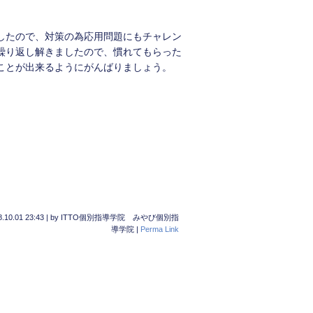
したので、対策の為応用問題にもチャレン
繰り返し解きましたので、慣れてもらった
ことが出来るようにがんばりましょう。
.10.01 23:43
|
by
ITTO個別指導学院 みやび個別指
導学院
|
Perma Link