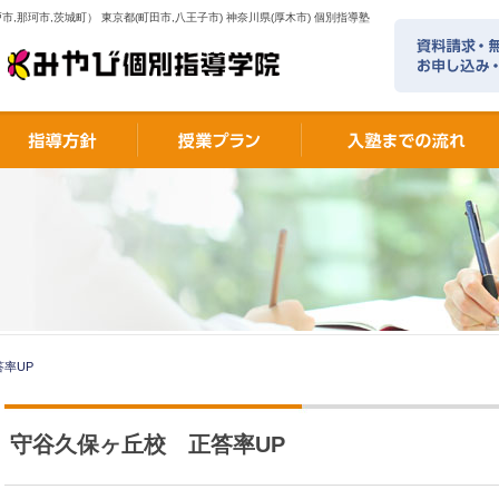
市,那珂市,茨城町） 東京都(町田市,八王子市) 神奈川県(厚木市) 個別指導塾
率UP
守谷久保ヶ丘校 正答率UP