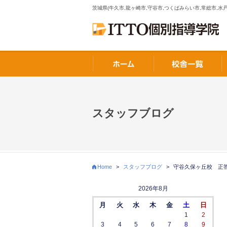
茨城県(牛久市,龍ヶ崎市,守谷市,つくばみらい市,常総市,水戸
スタッフブログ
Home
>
スタッフブログ
>
守谷久保ヶ丘校 正答
2026年8月
月
火
水
木
金
土
日
1
2
3
4
5
6
7
8
9