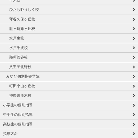
牛久校
ひたち野うしく校
守谷久保ヶ丘校
龍ヶ崎藤ヶ丘校
水戸東校
水戸千波校
那珂菅谷校
八王子北野校
みやび個別指導学院
町田小山ヶ丘校
神奈川厚木校
小学生の個別指導
中学生の個別指導
高校生の個別指導
指導方針