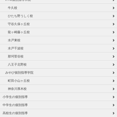
牛久校
ひたち野うしく校
守谷久保ヶ丘校
龍ヶ崎藤ヶ丘校
水戸東校
水戸千波校
那珂菅谷校
八王子北野校
みやび個別指導学院
町田小山ヶ丘校
神奈川厚木校
小学生の個別指導
中学生の個別指導
高校生の個別指導