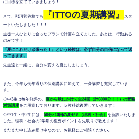
に目標を立てていきましょう！
『
ITTO
の夏期講習』
さて、那珂菅谷校でも
スタ
ートいたしました！！！
生徒一人ひとりに合ったプランで計画を立てました。あとは、行動ある
のみです！
『夏にこれだけ頑張った！』という経験は、必ず自分の自信になって返
ってきます。
先生達と一緒に、自分を変える夏にしましょう。
また、今年も例年通りの個別講習に加えて、一斉講習も充実していま
す。
◇中3生は毎年好評の、
夏から秋にかけて全
24
回（計
6000
分！！）の受験
対策講座
をご用意しております。５教科総復習していきます！
◇中1生・中2生には、
50
分×10回の夏ゼミ（理科・社会）
を新設いたしま
した。理科・社会の2学期の重要ポイントを先取りで教えます！
まだまだ申し込み受け中なので、お気軽にご相談ください。