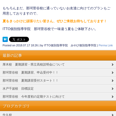
もちろんまだ、那珂菅谷校に通っていないお友達に向けてのプランもご
用意しておりますので、
夏をきっかけに頑張りたい皆さん、ぜひご来校お待ちしております！
ITTO個別指導学院 那珂菅谷校で一味違う夏をご体験下さい。
Posted on
2018.07.17 18:26
|
by
ITTO個別指導学院 みやび個別指導学院
|
Perma Link
最新の記事
厚木校 夏期講習・県立高校説明会について
那珂菅谷校 夏期講習、申込受付中！！
那珂菅谷校 夏期講習受付スタート！！
水戸千波校 目標設定
那珂菅谷校 今年度初の定期テストに向けて
ブログカテゴリ
牛久校