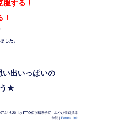
克服する！
る！
ど
いました。
)
思い出いっぱいの
う
★
07.14 6:20
|
by
ITTO個別指導学院 みやび個別指導
学院
|
Perma Link