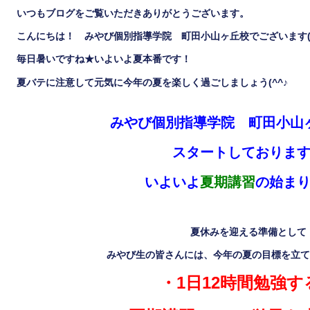
いつもブログをご覧いただきありがとうございます。
こんにちは！ みやび個別指導学院 町田小山ヶ丘校でございます
毎日暑いですね★いよいよ夏本番です！
夏バテに注意して元気に今年の夏を楽しく過ごしましょう
(^^
♪
みやび個別指導学院 町田小山
スタートしておりま
いよいよ
夏期講習
の始ま
夏休みを迎える準備として
みやび生の皆さんには、今年の夏の目標を立て
・
1
日
12
時間勉強す