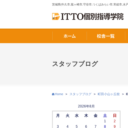
茨城県(牛久市,龍ヶ崎市,守谷市,つくばみらい市,常総市,水戸
スタッフブログ
Home
>
スタッフブログ
>
町田小山ヶ丘校
>
2026年8月
月
火
水
木
金
土
日
1
2
3
4
5
6
7
8
9