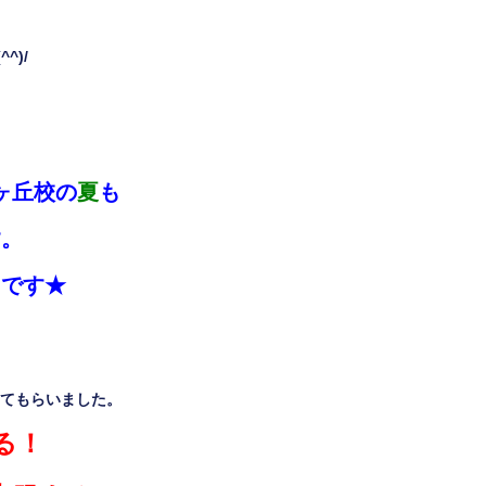
(^^)/
ヶ丘校の
夏
も
す。
りです
★
てもらいました。
る！