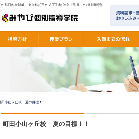
市,那珂市,茨城町） 東京都(町田市,八王子市) 神奈川県(厚木市) 個別指導塾
町田小山ヶ丘校 夏の目標！！
町田小山ヶ丘校 夏の目標！！