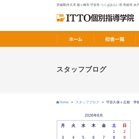
茨城県(牛久市,龍ヶ崎市,守谷市,つくばみらい市,常総市,水戸
スタッフブログ
Home
>
スタッフブログ
>
守谷久保ヶ丘校 学
2026年8月
月
火
水
木
金
土
日
1
2
3
4
5
6
7
8
9