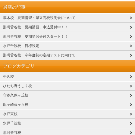
最新の記事
厚木校 夏期講習・県立高校説明会について
那珂菅谷校 夏期講習、申込受付中！！
那珂菅谷校 夏期講習受付スタート！！
水戸千波校 目標設定
那珂菅谷校 今年度初の定期テストに向けて
ブログカテゴリ
牛久校
ひたち野うしく校
守谷久保ヶ丘校
龍ヶ崎藤ヶ丘校
水戸東校
水戸千波校
那珂菅谷校