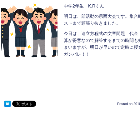
中学2年生 K.Rくん
明日は、部活動の県西大会です。集合時
ストまで頑張り抜きました。
今日は、連立方程式の文章問題 代金
算が得意なので解答するまでの時間も
まいますが、明日が早いので定時に
ガンバレ！！
Posted on
2018