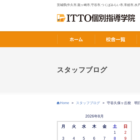
茨城県(牛久市,龍ヶ崎市,守谷市,つくばみらい市,常総市,水戸
スタッフブログ
Home
>
スタッフブログ
>
守谷久保ヶ丘校 明
2026年8月
月
火
水
木
金
土
日
1
2
3
4
5
6
7
8
9