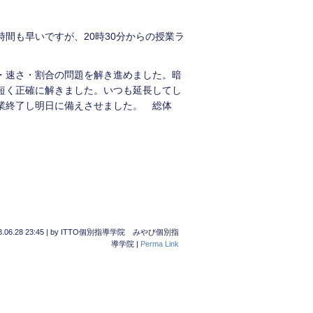
間も早いですが、20時30分からの授業ラ
・速さ・割合の問題を解き進めました。暗
短く正確に解きました。いつも延長してし
授業終了し明日に備えさせました。 総体
.06.28 23:45
|
by
ITTO個別指導学院 みやび個別指
導学院
|
Perma Link