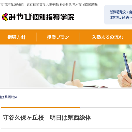
市,那珂市,茨城町） 東京都(町田市,八王子市) 神奈川県(厚木市) 個別指導塾
日は県西総体
守谷久保ヶ丘校 明日は県西総体