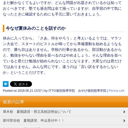
まだ解かなくてもよいですが、どんな問題が出題されているかは知って
おくべきです。塾でも過去問は全て揃っていますが、自学習の中で気に
なったときに確認するためにも手元に置いておきましょう。
今なぜ夏休みのことを話すのか
休みに入ってから、「さあ、何をやろう」と考えいるようでは、マラソ
ン大会で、スタートのピストルが鳴ってから準備運動を始めるようなも
ので、勝ち目はありません。学校の行事があるから、部活動があるから
と、勉強をやらない理由を並べるのはやめましょう。そんな理由を並べ
ていると君だけ勉強が始められないことになります。大変なのは君だけ
ではありません。みんな同じです。違うのは「言い訳をするかしない
か」ということだけです。
Posted on
2018.06.21 13:57
|
by
ITTO個別指導学院 みやび個別指導学院
|
Perma Link
最新の記事
厚木校 夏期講習・県立高校説明会について
那珂菅谷校 夏期講習、申込受付中！！