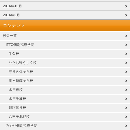
2016年10月
2016年9月
コンテンツ
校舎一覧
ITTO個別指導学院
牛久校
ひたち野うしく校
守谷久保ヶ丘校
龍ヶ崎藤ヶ丘校
水戸東校
水戸千波校
那珂菅谷校
八王子北野校
みやび個別指導学院