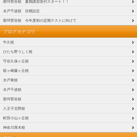
那珂菅谷校 夏期講習受付スタート！！
水戸千波校 目標設定
那珂菅谷校 今年度初の定期テストに向けて
ブログカテゴリ
牛久校
ひたち野うしく校
守谷久保ヶ丘校
龍ヶ崎藤ヶ丘校
水戸東校
水戸千波校
那珂菅谷校
八王子北野校
町田小山ヶ丘校
神奈川厚木校