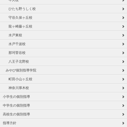
牛久校
ひたち野うしく校
守谷久保ヶ丘校
龍ヶ崎藤ヶ丘校
水戸東校
水戸千波校
那珂菅谷校
八王子北野校
みやび個別指導学院
町田小山ヶ丘校
神奈川厚木校
小学生の個別指導
中学生の個別指導
高校生の個別指導
指導方針