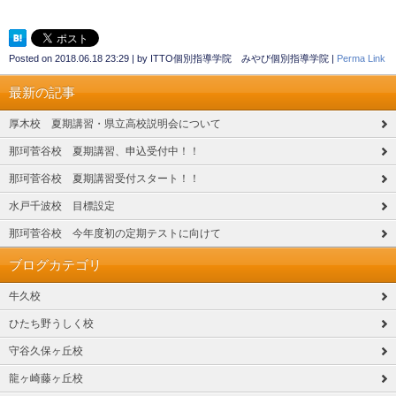
Posted on
2018.06.18 23:29
|
by
ITTO個別指導学院 みやび個別指導学院
|
Perma Link
最新の記事
厚木校 夏期講習・県立高校説明会について
那珂菅谷校 夏期講習、申込受付中！！
那珂菅谷校 夏期講習受付スタート！！
水戸千波校 目標設定
那珂菅谷校 今年度初の定期テストに向けて
ブログカテゴリ
牛久校
ひたち野うしく校
守谷久保ヶ丘校
龍ヶ崎藤ヶ丘校