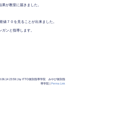
結果が教室に届きました。
偏差値７０を見ることが出来ました。
ンガンと指導します。
.06.14 23:59
|
by
ITTO個別指導学院 みやび個別指
導学院
|
Perma Link