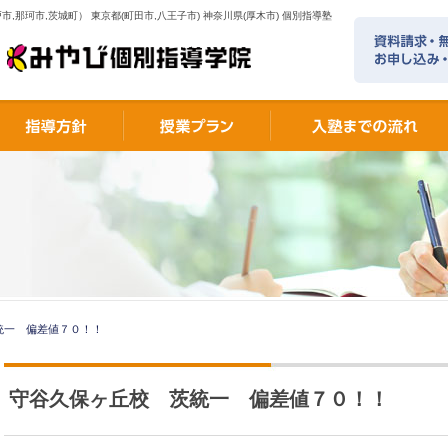
市,那珂市,茨城町） 東京都(町田市,八王子市) 神奈川県(厚木市) 個別指導塾
統一 偏差値７０！！
守谷久保ヶ丘校 茨統一 偏差値７０！！