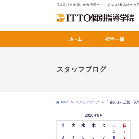
茨城県(牛久市,龍ヶ崎市,守谷市,つくばみらい市,常総市,水戸
スタッフブログ
Home
>
スタッフブログ
>
守谷久保ヶ丘校 茨
2026年8月
月
火
水
木
金
土
日
1
2
3
4
5
6
7
8
9