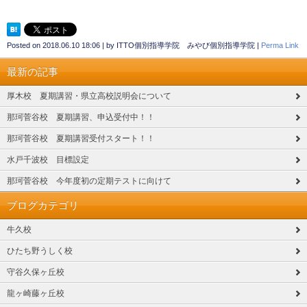
Posted on
2018.06.10 18:06
|
by
ITTO個別指導学院 みやび個別指導学院
|
Perma Link
最新の記事
厚木校 夏期講習・県立高校説明会について
那珂菅谷校 夏期講習、申込受付中！！
那珂菅谷校 夏期講習受付スタート！！
水戸千波校 目標設定
那珂菅谷校 今年度初の定期テストに向けて
ブログカテゴリ
牛久校
ひたち野うしく校
守谷久保ヶ丘校
龍ヶ崎藤ヶ丘校