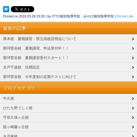
Posted on
2018.03.28 23:20
|
by
ITTO個別指導学院 みやび個別指導学院
|
Perma Link
最新の記事
厚木校 夏期講習・県立高校説明会について
那珂菅谷校 夏期講習、申込受付中！！
那珂菅谷校 夏期講習受付スタート！！
水戸千波校 目標設定
那珂菅谷校 今年度初の定期テストに向けて
ブログカテゴリ
牛久校
ひたち野うしく校
守谷久保ヶ丘校
龍ヶ崎藤ヶ丘校
水戸東校