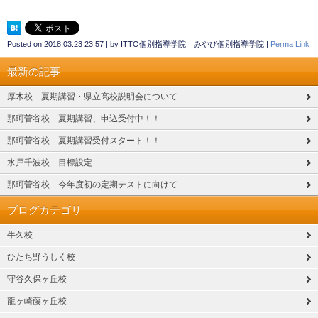
Posted on
2018.03.23 23:57
|
by
ITTO個別指導学院 みやび個別指導学院
|
Perma Link
最新の記事
厚木校 夏期講習・県立高校説明会について
那珂菅谷校 夏期講習、申込受付中！！
那珂菅谷校 夏期講習受付スタート！！
水戸千波校 目標設定
那珂菅谷校 今年度初の定期テストに向けて
ブログカテゴリ
牛久校
ひたち野うしく校
守谷久保ヶ丘校
龍ヶ崎藤ヶ丘校