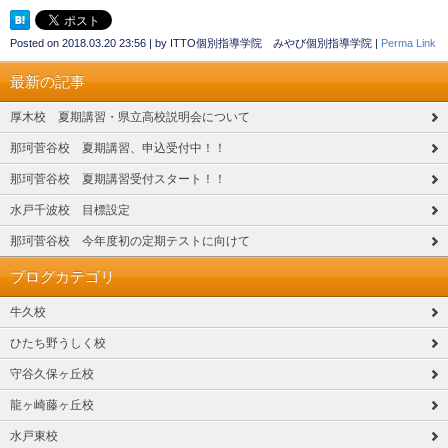
Posted on
2018.03.20 23:56
|
by
ITTO個別指導学院 みやび個別指導学院
|
Perma Link
最新の記事
厚木校 夏期講習・県立高校説明会について
那珂菅谷校 夏期講習、申込受付中！！
那珂菅谷校 夏期講習受付スタート！！
水戸千波校 目標設定
那珂菅谷校 今年度初の定期テストに向けて
ブログカテゴリ
牛久校
ひたち野うしく校
守谷久保ヶ丘校
龍ヶ崎藤ヶ丘校
水戸東校