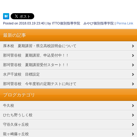
Posted on
2018.03.19 23:40
|
by
ITTO個別指導学院 みやび個別指導学院
|
Perma Link
最新の記事
厚木校 夏期講習・県立高校説明会について
那珂菅谷校 夏期講習、申込受付中！！
那珂菅谷校 夏期講習受付スタート！！
水戸千波校 目標設定
那珂菅谷校 今年度初の定期テストに向けて
ブログカテゴリ
牛久校
ひたち野うしく校
守谷久保ヶ丘校
龍ヶ崎藤ヶ丘校