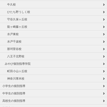
牛久校
ひたち野うしく校
守谷久保ヶ丘校
龍ヶ崎藤ヶ丘校
水戸東校
水戸千波校
那珂菅谷校
八王子北野校
みやび個別指導学院
町田小山ヶ丘校
神奈川厚木校
小学生の個別指導
中学生の個別指導
高校生の個別指導