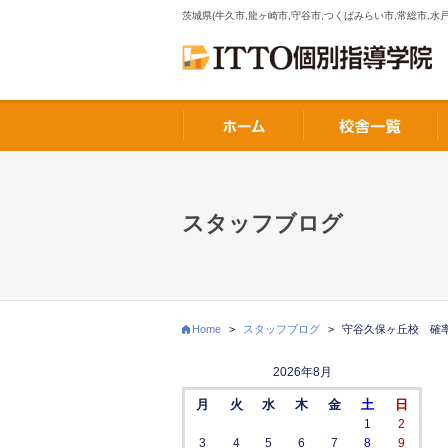
茨城県(牛久市,龍ヶ崎市,守谷市,つくばみらい市,常総市,水戸
スタッフブログ
Home
>
スタッフブログ
>
守谷久保ヶ丘校 確
2026年8月
月
火
水
木
金
土
日
1
2
3
4
5
6
7
8
9