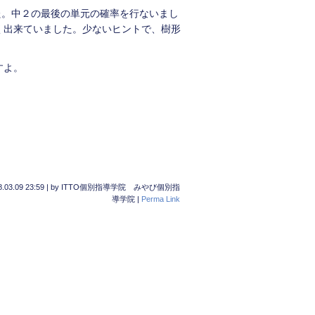
した。中２の最後の単元の確率を行ないまし
く出来ていました。少ないヒントで、樹形
すよ。
.03.09 23:59
|
by
ITTO個別指導学院 みやび個別指
導学院
|
Perma Link