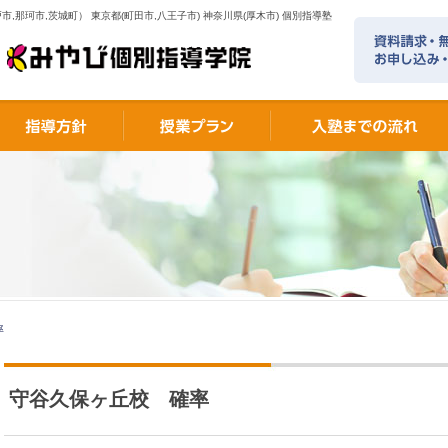
市,那珂市,茨城町） 東京都(町田市,八王子市) 神奈川県(厚木市) 個別指導塾
率
守谷久保ヶ丘校 確率