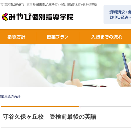
市,那珂市,茨城町） 東京都(町田市,八王子市) 神奈川県(厚木市) 個別指導塾
検前最後の英語
守谷久保ヶ丘校 受検前最後の英語