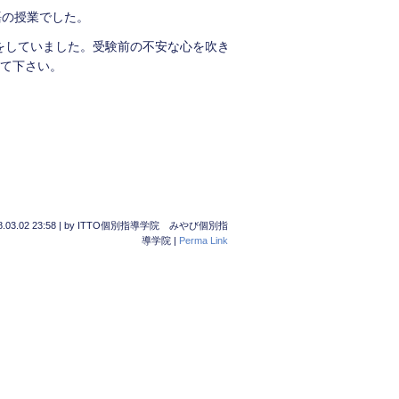
語の授業でした。
をしていました。受験前の不安な心を吹き
して下さい。
.03.02 23:58
|
by
ITTO個別指導学院 みやび個別指
導学院
|
Perma Link