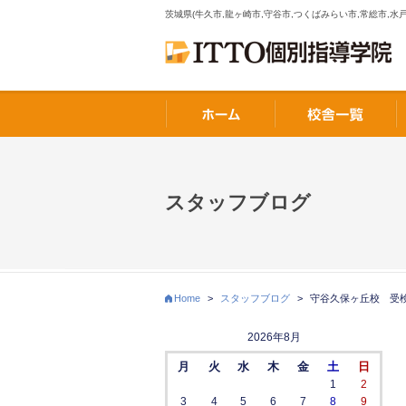
茨城県(牛久市,龍ヶ崎市,守谷市,つくばみらい市,常総市,水戸
スタッフブログ
Home
>
スタッフブログ
>
守谷久保ヶ丘校 受
2026年8月
月
火
水
木
金
土
日
1
2
3
4
5
6
7
8
9