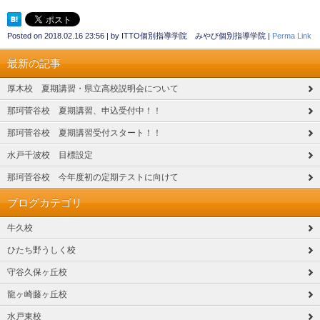
Posted on
2018.02.16 23:56
|
by
ITTO個別指導学院 みやび個別指導学院
|
Perma Link
最新の記事
厚木校 夏期講習・県立高校説明会について
那珂菅谷校 夏期講習、申込受付中！！
那珂菅谷校 夏期講習受付スタート！！
水戸千波校 目標設定
那珂菅谷校 今年度初の定期テストに向けて
ブログカテゴリ
牛久校
ひたち野うしく校
守谷久保ヶ丘校
龍ヶ崎藤ヶ丘校
水戸東校