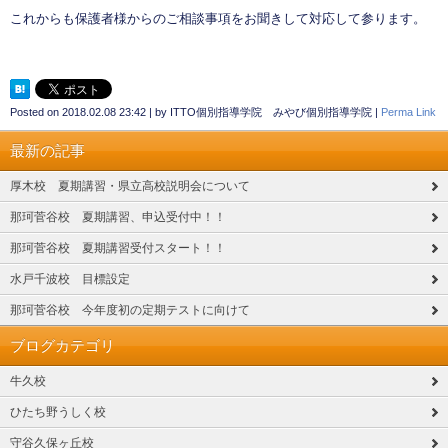
これからも保護者様からのご相談事項をお聞きして対応して参ります。
Posted on
2018.02.08 23:42
|
by
ITTO個別指導学院 みやび個別指導学院
|
Perma Link
最新の記事
厚木校 夏期講習・県立高校説明会について
那珂菅谷校 夏期講習、申込受付中！！
那珂菅谷校 夏期講習受付スタート！！
水戸千波校 目標設定
那珂菅谷校 今年度初の定期テストに向けて
ブログカテゴリ
牛久校
ひたち野うしく校
守谷久保ヶ丘校