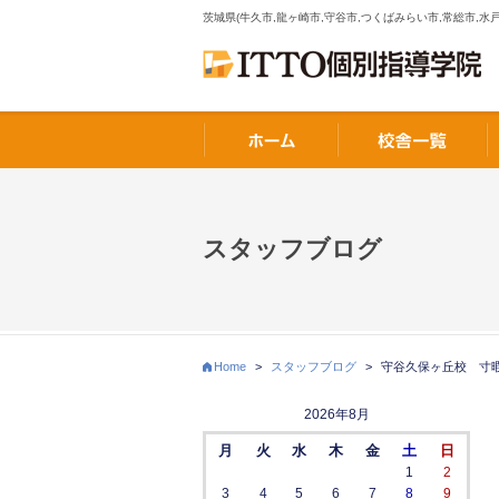
茨城県(牛久市,龍ヶ崎市,守谷市,つくばみらい市,常総市,水戸
スタッフブログ
Home
>
スタッフブログ
>
守谷久保ヶ丘校 寸
2026年8月
月
火
水
木
金
土
日
1
2
3
4
5
6
7
8
9