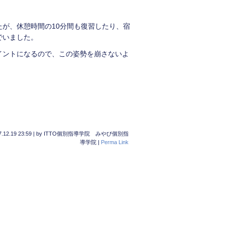
が、休憩時間の10分間も復習したり、宿
でいました。
イントになるので、この姿勢を崩さないよ
.12.19 23:59
|
by
ITTO個別指導学院 みやび個別指
導学院
|
Perma Link