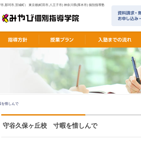
市,那珂市,茨城町） 東京都(町田市,八王子市) 神奈川県(厚木市) 個別指導塾
暇を惜しんで
守谷久保ヶ丘校 寸暇を惜しんで