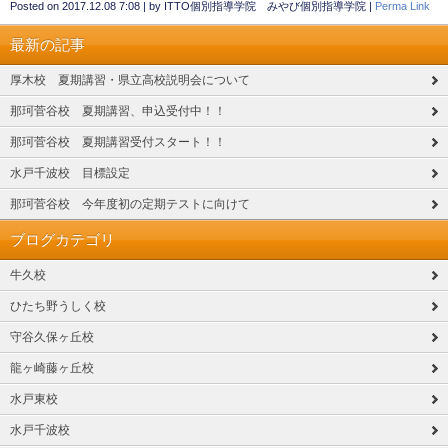
Posted on
2017.12.08 7:08
|
by
ITTO個別指導学院 みやび個別指導学院
|
Perma Link
最新の記事
厚木校 夏期講習・県立高校説明会について
那珂菅谷校 夏期講習、申込受付中！！
那珂菅谷校 夏期講習受付スタート！！
水戸千波校 目標設定
那珂菅谷校 今年度初の定期テストに向けて
ブログカテゴリ
牛久校
ひたち野うしく校
守谷久保ヶ丘校
龍ヶ崎藤ヶ丘校
水戸東校
水戸千波校