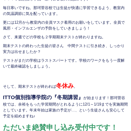
毎日寒いですね。那珂菅谷校では生徒が快適に学習できるよう、教室内
の気温調節に気を配っています。
更には12月から教室内の全員マスク着用のお願いをしています。全員で
風邪・インフルエンザの予防をしていきましょう！
さて、来週でどの学校も２学期期末テストが終わりますね。
期末テストの終わった生徒の皆さん 中間テストに引き続き、しっかり
実力は出せましたか？
テストがまだの学校はラストスパートです。学校のワークをもう一度解
いて最終確認をしましょう。
冬休み
そして、期末テストが終われば
。
ITTO個別指導学院の『冬期講習』
が始まります！那珂菅谷
校では、余裕をもった学習期間がとれるように12/1～1/19までを実施期間
としています。年末年始は家族の予定が…、という生徒さんも安心して
予定を組めますね♪
ただいま絶賛申し込み受付中です！