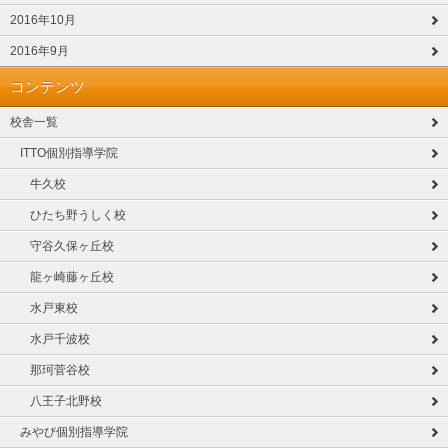
2016年10月
2016年9月
コンテンツ
校舎一覧
ITTO個別指導学院
牛久校
ひたち野うしく校
守谷久保ヶ丘校
龍ヶ崎藤ヶ丘校
水戸東校
水戸千波校
那珂菅谷校
八王子北野校
みやび個別指導学院