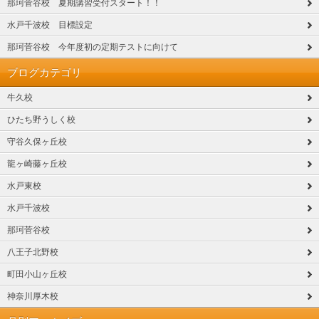
那珂菅谷校 夏期講習受付スタート！！
水戸千波校 目標設定
那珂菅谷校 今年度初の定期テストに向けて
ブログカテゴリ
牛久校
ひたち野うしく校
守谷久保ヶ丘校
龍ヶ崎藤ヶ丘校
水戸東校
水戸千波校
那珂菅谷校
八王子北野校
町田小山ヶ丘校
神奈川厚木校