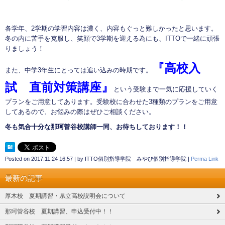
各学年、2学期の学習内容は濃く、内容もぐっと難しかったと思います。
冬の内に苦手を克服し、笑顔で3学期を迎える為にも、ITTOで一緒に頑張
りましょう！
『高校入
また、中学3年生にとっては追い込みの時期です。
試 直前対策講座』
という受験まで一気に応援していく
プランをご用意してあります。受験校に合わせた3種類のプランをご用意
してあるので、お悩みの際はぜひご相談ください。
冬も気合十分な那珂菅谷校講師一同、お待ちしております！！
Posted on
2017.11.24 16:57
|
by
ITTO個別指導学院 みやび個別指導学院
|
Perma Link
最新の記事
厚木校 夏期講習・県立高校説明会について
那珂菅谷校 夏期講習、申込受付中！！