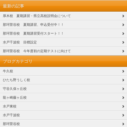
最新の記事
厚木校 夏期講習・県立高校説明会について
那珂菅谷校 夏期講習、申込受付中！！
那珂菅谷校 夏期講習受付スタート！！
水戸千波校 目標設定
那珂菅谷校 今年度初の定期テストに向けて
ブログカテゴリ
牛久校
ひたち野うしく校
守谷久保ヶ丘校
龍ヶ崎藤ヶ丘校
水戸東校
水戸千波校
那珂菅谷校