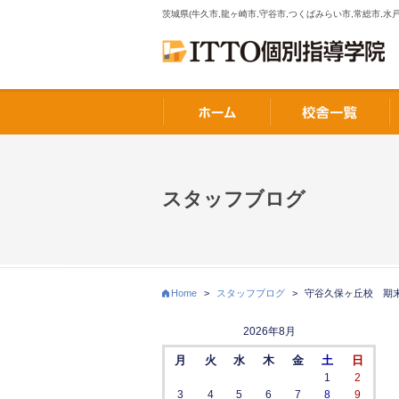
茨城県(牛久市,龍ヶ崎市,守谷市,つくばみらい市,常総市,水戸
スタッフブログ
Home
>
スタッフブログ
>
守谷久保ヶ丘校 期
2026年8月
月
火
水
木
金
土
日
1
2
3
4
5
6
7
8
9