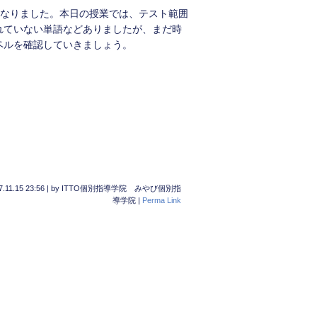
前となりました。本日の授業では、テスト範囲
れていない単語などありましたが、まだ時
ペルを確認していきましょう。
7.11.15 23:56
|
by
ITTO個別指導学院 みやび個別指
導学院
|
Perma Link