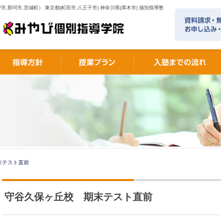
市,那珂市,茨城町） 東京都(町田市,八王子市) 神奈川県(厚木市) 個別指導塾
末テスト直前
守谷久保ヶ丘校 期末テスト直前