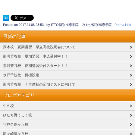
Posted on
2017.11.06 23:53
|
by
ITTO個別指導学院 みやび個別指導学院
|
Perma Link
最新の記事
厚木校 夏期講習・県立高校説明会について
那珂菅谷校 夏期講習、申込受付中！！
那珂菅谷校 夏期講習受付スタート！！
水戸千波校 目標設定
那珂菅谷校 今年度初の定期テストに向けて
ブログカテゴリ
牛久校
ひたち野うしく校
守谷久保ヶ丘校
龍ヶ崎藤ヶ丘校