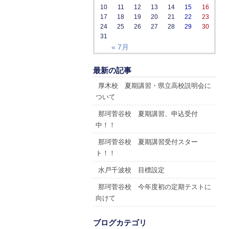
10
11
12
13
14
15
16
17
18
19
20
21
22
23
24
25
26
27
28
29
30
31
« 7月
最新の記事
厚木校 夏期講習・県立高校説明会に
ついて
那珂菅谷校 夏期講習、申込受付
中！！
那珂菅谷校 夏期講習受付スター
ト！！
水戸千波校 目標設定
那珂菅谷校 今年度初の定期テストに
向けて
ブログカテゴリ