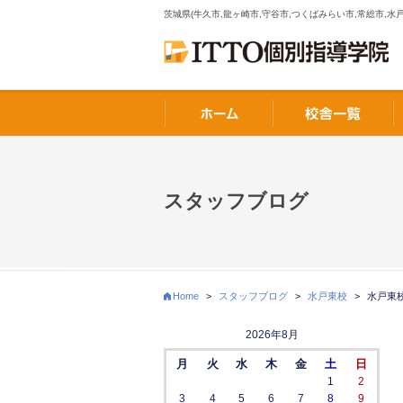
茨城県(牛久市,龍ヶ崎市,守谷市,つくばみらい市,常総市,水戸
スタッフブログ
Home
>
スタッフブログ
>
水戸東校
>
水戸東
2026年8月
月
火
水
木
金
土
日
1
2
3
4
5
6
7
8
9