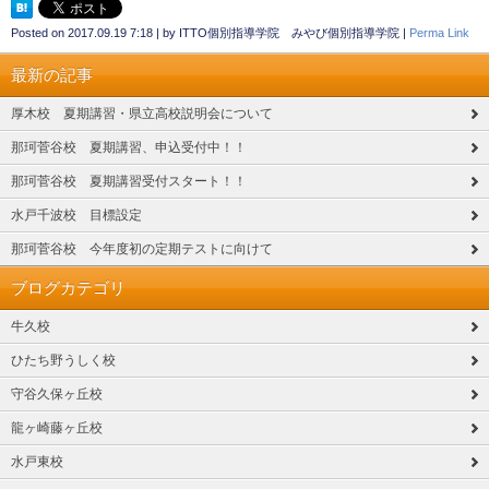
Posted on
2017.09.19 7:18
|
by
ITTO個別指導学院 みやび個別指導学院
|
Perma Link
最新の記事
厚木校 夏期講習・県立高校説明会について
那珂菅谷校 夏期講習、申込受付中！！
那珂菅谷校 夏期講習受付スタート！！
水戸千波校 目標設定
那珂菅谷校 今年度初の定期テストに向けて
ブログカテゴリ
牛久校
ひたち野うしく校
守谷久保ヶ丘校
龍ヶ崎藤ヶ丘校
水戸東校