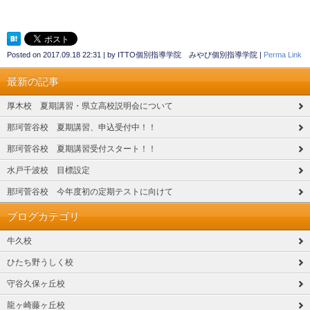
Posted on
2017.09.18 22:31
|
by
ITTO個別指導学院 みやび個別指導学院
|
Perma Link
最新の記事
厚木校 夏期講習・県立高校説明会について
那珂菅谷校 夏期講習、申込受付中！！
那珂菅谷校 夏期講習受付スタート！！
水戸千波校 目標設定
那珂菅谷校 今年度初の定期テストに向けて
ブログカテゴリ
牛久校
ひたち野うしく校
守谷久保ヶ丘校
龍ヶ崎藤ヶ丘校