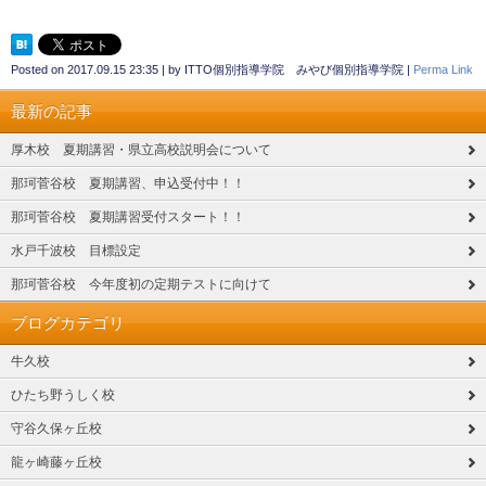
Posted on
2017.09.15 23:35
|
by
ITTO個別指導学院 みやび個別指導学院
|
Perma Link
最新の記事
厚木校 夏期講習・県立高校説明会について
那珂菅谷校 夏期講習、申込受付中！！
那珂菅谷校 夏期講習受付スタート！！
水戸千波校 目標設定
那珂菅谷校 今年度初の定期テストに向けて
ブログカテゴリ
牛久校
ひたち野うしく校
守谷久保ヶ丘校
龍ヶ崎藤ヶ丘校